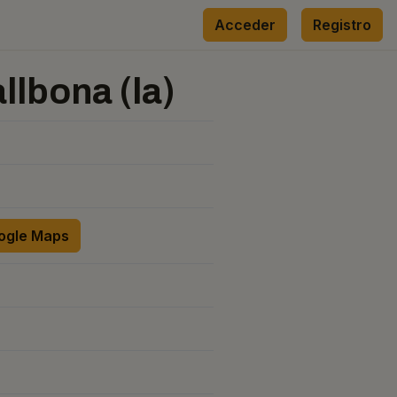
Acceder
Registro
lbona (la)
oogle Maps